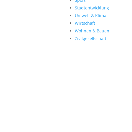
Sport
Stadtentwicklung
Umwelt & Klima
Wirtschaft
Wohnen & Bauen
Zivilgesellschaft
kte stärken
enz Ende dieser Woche und dem Austausch zwischen DFB, DFL und 
agsfraktion: “Ich plädiere sehr für eine sachliche Debatte, die auc