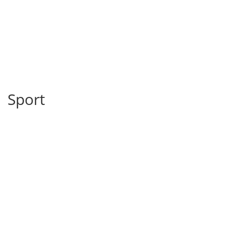
Sport
Proficlubs am Mittwoch erklärt Albrecht
h positive Entwicklungen in den...