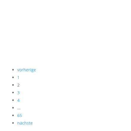
Landtagsfraktion: “Ich plädiere sehr für eine
sachliche Debatte, die auch positive Entwicklungen
in den...
mehr...


vorherige
1
2
3
4
…
65
nächste